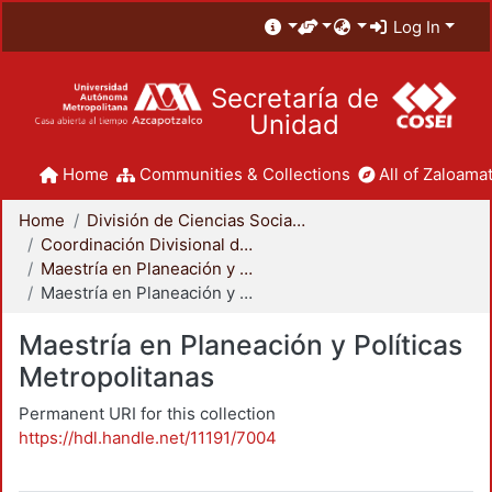
Log In
Secretaría de
Unidad
Home
Communities & Collections
All of Zaloamat
Home
División de Ciencias Sociales y Humanidades
Coordinación Divisional de Posgrado
Maestría en Planeación y Políticas Metropolitanas
Maestría en Planeación y Políticas Metropolitanas
Maestría en Planeación y Políticas
Metropolitanas
Permanent URI for this collection
https://hdl.handle.net/11191/7004