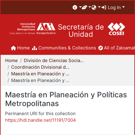
Log In
Secretaría de
Unidad
Home
Communities & Collections
All of Zaloamat
Home
División de Ciencias Sociales y Humanidades
Coordinación Divisional de Posgrado
Maestría en Planeación y Políticas Metropolitanas
Maestría en Planeación y Políticas Metropolitanas
Maestría en Planeación y Políticas
Metropolitanas
Permanent URI for this collection
https://hdl.handle.net/11191/7004