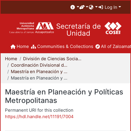
Log In
Secretaría de
Unidad
Home
Communities & Collections
All of Zaloamat
Home
División de Ciencias Sociales y Humanidades
Coordinación Divisional de Posgrado
Maestría en Planeación y Políticas Metropolitanas
Maestría en Planeación y Políticas Metropolitanas
Maestría en Planeación y Políticas
Metropolitanas
Permanent URI for this collection
https://hdl.handle.net/11191/7004