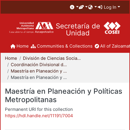
Log In
Secretaría de
Unidad
Home
Communities & Collections
All of Zaloamat
Home
División de Ciencias Sociales y Humanidades
Coordinación Divisional de Posgrado
Maestría en Planeación y Políticas Metropolitanas
Maestría en Planeación y Políticas Metropolitanas
Maestría en Planeación y Políticas
Metropolitanas
Permanent URI for this collection
https://hdl.handle.net/11191/7004