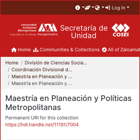
Log In
Secretaría de
Unidad
Home
Communities & Collections
All of Zaloamat
Home
División de Ciencias Sociales y Humanidades
Coordinación Divisional de Posgrado
Maestría en Planeación y Políticas Metropolitanas
Maestría en Planeación y Políticas Metropolitanas
Maestría en Planeación y Políticas
Metropolitanas
Permanent URI for this collection
https://hdl.handle.net/11191/7004