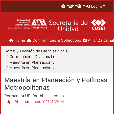
Log In
Secretaría de
Unidad
Home
Communities & Collections
All of Zaloamat
Home
División de Ciencias Sociales y Humanidades
Coordinación Divisional de Posgrado
Maestría en Planeación y Políticas Metropolitanas
Maestría en Planeación y Políticas Metropolitanas
Maestría en Planeación y Políticas
Metropolitanas
Permanent URI for this collection
https://hdl.handle.net/11191/7004