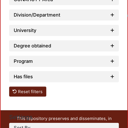
Division/Department
Loadin
University
Degree obtained
Program
Has files
Reset filters
Settings
This repository preserves and disseminates, in
unrestricted open access, the teaching and research
Sort By