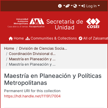
Log In
Secretaría de
Unidad
Home
Communities & Collections
All of Zaloamat
Home
División de Ciencias Sociales y Humanidades
Coordinación Divisional de Posgrado
Maestría en Planeación y Políticas Metropolitanas
Maestría en Planeación y Políticas Metropolitanas
Maestría en Planeación y Políticas
Metropolitanas
Permanent URI for this collection
https://hdl.handle.net/11191/7004