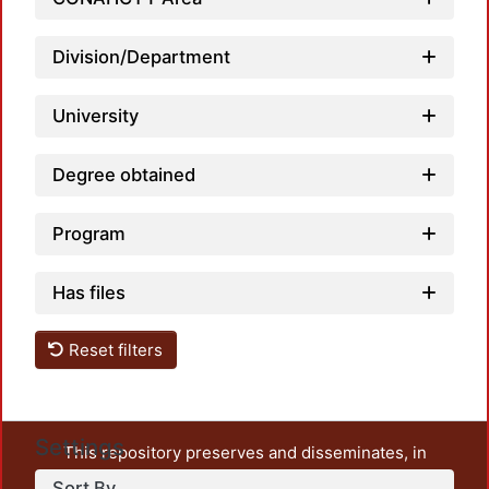
Division/Department
Loadi
University
Degree obtained
Program
Has files
Reset filters
Settings
This repository preserves and disseminates, in
unrestricted open access, the teaching and research
Sort By