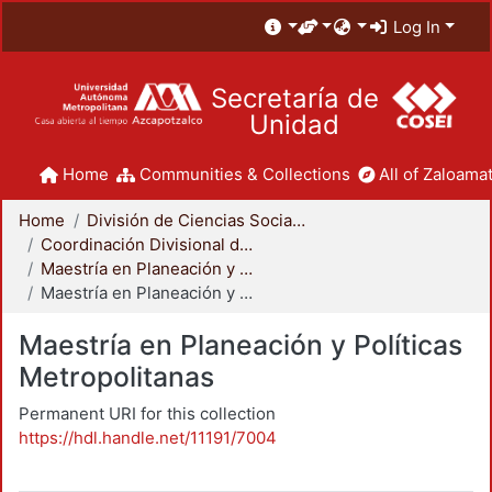
Log In
Secretaría de
Unidad
Home
Communities & Collections
All of Zaloamat
Home
División de Ciencias Sociales y Humanidades
Coordinación Divisional de Posgrado
Maestría en Planeación y Políticas Metropolitanas
Maestría en Planeación y Políticas Metropolitanas
Maestría en Planeación y Políticas
Metropolitanas
Permanent URI for this collection
https://hdl.handle.net/11191/7004