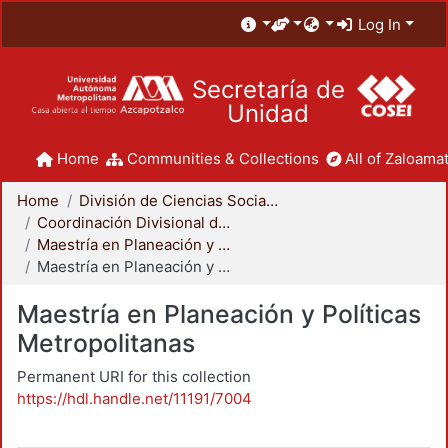
Log In
Secretaría de
Unidad
Home
Communities & Collections
All of Zaloamat
Home
División de Ciencias Sociales y Humanidades
Coordinación Divisional de Posgrado
Maestría en Planeación y Políticas Metropolitanas
Maestría en Planeación y Políticas Metropolitanas
Maestría en Planeación y Políticas
Metropolitanas
Permanent URI for this collection
https://hdl.handle.net/11191/7004