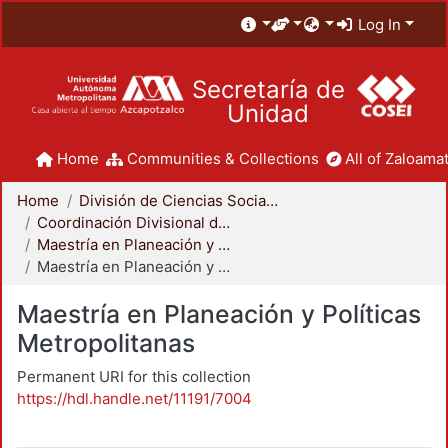
Log In
Secretaría de
Unidad
Home
Communities & Collections
All of Zaloamat
Home
División de Ciencias Sociales y Humanidades
Coordinación Divisional de Posgrado
Maestría en Planeación y Políticas Metropolitanas
Maestría en Planeación y Políticas Metropolitanas
Maestría en Planeación y Políticas
Metropolitanas
Permanent URI for this collection
https://hdl.handle.net/11191/7004