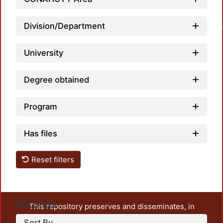
Division/Department
Loadin
University
Degree obtained
Program
Has files
Reset filters
Settings
This repository preserves and disseminates, in
unrestricted open access, the teaching and research
Sort By