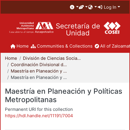
Log In
Secretaría de
Unidad
Home
Communities & Collections
All of Zaloamat
Home
División de Ciencias Sociales y Humanidades
Coordinación Divisional de Posgrado
Maestría en Planeación y Políticas Metropolitanas
Maestría en Planeación y Políticas Metropolitanas
Maestría en Planeación y Políticas
Metropolitanas
Permanent URI for this collection
https://hdl.handle.net/11191/7004