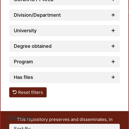
Loadi
Division/Department
University
Degree obtained
Program
Has files
Reset filters
Settings
This repository preserves and disseminates, in
unrestricted open access, the teaching and research
Sort By