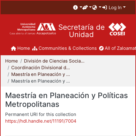
Log In
Secretaría de
Unidad
Home
Communities & Collections
All of Zaloamat
Home
División de Ciencias Sociales y Humanidades
Coordinación Divisional de Posgrado
Maestría en Planeación y Políticas Metropolitanas
Maestría en Planeación y Políticas Metropolitanas
Maestría en Planeación y Políticas
Metropolitanas
Permanent URI for this collection
https://hdl.handle.net/11191/7004