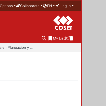
Options
Collaborate
EN
Log In
My List
[0]
Maestría en Planeación y Políticas Metropolitanas