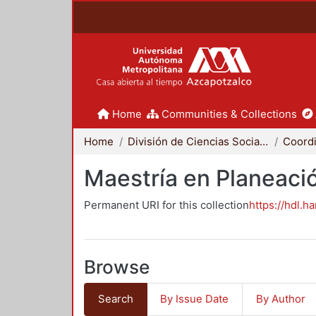
Home
Communities & Collections
Home
División de Ciencias Sociales y Humanidades
Maestría en Planeació
Permanent URI for this collection
https://hdl.h
Browse
Search
By Issue Date
By Author