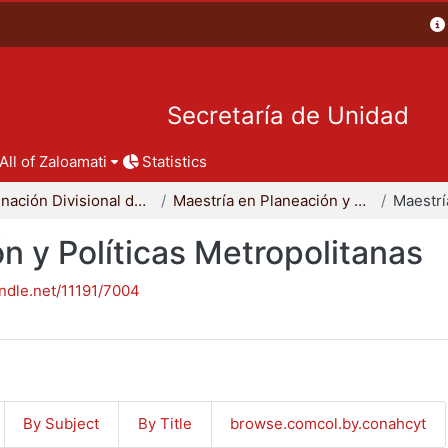
Secretaría de Unidad
All of Zaloamati
Statistics
Coordinación Divisional de Posgrado
Maestría en Planeación y Políticas Metropolitanas
n y Políticas Metropolitanas
andle.net/11191/7004
By Subject
By Title
browse.comcol.by.conahcyt