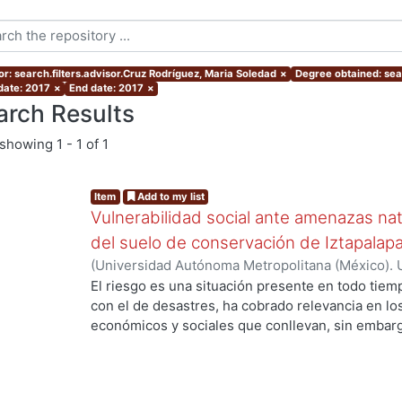
or: search.filters.advisor.Cruz Rodríguez, Maria Soledad
×
Degree obtained: sear
 date: 2017
×
End date: 2017
×
arch Results
showing
1 - 1 of 1
Item
Add to my list
Vulnerabilidad social ante amenazas nat
del suelo de conservación de Iztapalap
(
Universidad Autónoma Metropolitana (México). 
de Servicios de Información.
,
2017-03
)
AGUILAR
El riesgo es una situación presente en todo tiemp
con el de desastres, ha cobrado relevancia en los
económicos y sociales que conllevan, sin embargo
desastre es necesaria la combinación, en un mis
amenaza y un elemento vulnerable. Por las carac
urbanas actuales como la alta concentración de la