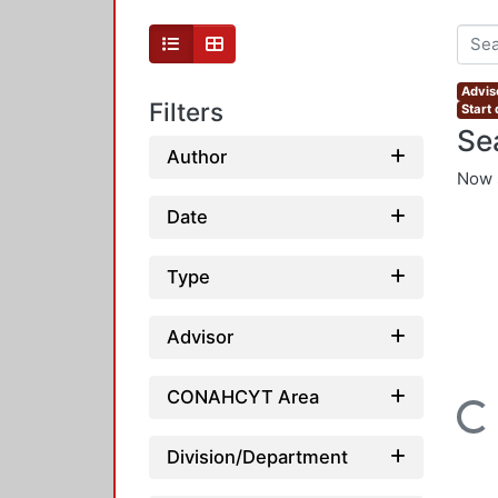
Advis
Filters
Start
Se
Author
Now 
Date
Type
Advisor
CONAHCYT Area
Loading...
Division/Department