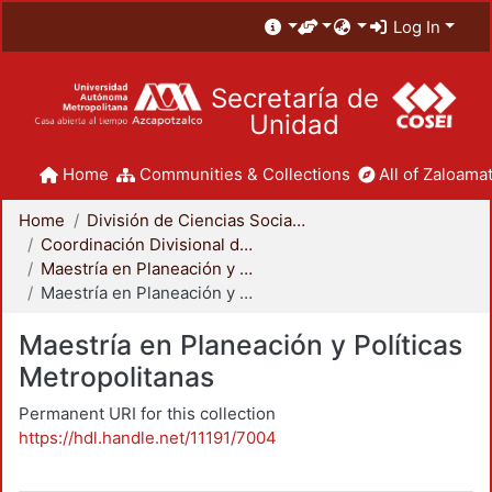
Log In
Secretaría de
Unidad
Home
Communities & Collections
All of Zaloamat
Home
División de Ciencias Sociales y Humanidades
Coordinación Divisional de Posgrado
Maestría en Planeación y Políticas Metropolitanas
Maestría en Planeación y Políticas Metropolitanas
Maestría en Planeación y Políticas
Metropolitanas
Permanent URI for this collection
https://hdl.handle.net/11191/7004