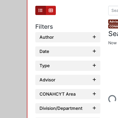
Advis
Filters
CONAH
Se
Author
Now 
Date
Type
Advisor
Loading...
CONAHCYT Area
Division/Department