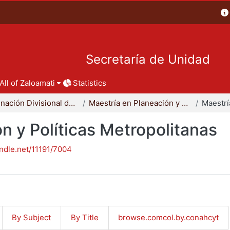
Secretaría de Unidad
All of Zaloamati
Statistics
Coordinación Divisional de Posgrado
Maestría en Planeación y Políticas Metropolitanas
n y Políticas Metropolitanas
andle.net/11191/7004
By Subject
By Title
browse.comcol.by.conahcyt