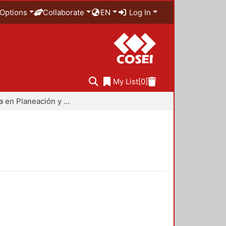
Options
Collaborate
EN
Log In
My List
[0]
Maestría en Planeación y Políticas Metropolitanas