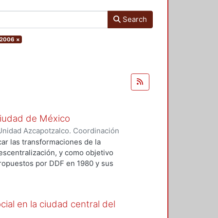
Search
 2006
×
Ciudad de México
Unidad Azcapotzalco. Coordinación
 Mónica
car las transformaciones de la
escentralización, y como objetivo
 propuestos por DDF en 1980 y sus
que "ha sido la dinámica del
itorial del área urbana del Distrito
a vez ha tendido más hacia el
ial en la ciudad central del
 ciudad alternativo."