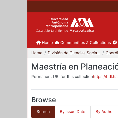
Home
Communities & Collections
Home
División de Ciencias Sociales y Humanidades
Maestría en Planeació
Permanent URI for this collection
https://hdl.h
Browse
Search
By Issue Date
By Author