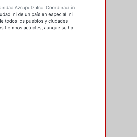
Unidad Azcapotzalco. Coordinación
RENDON, JORGE JAVIER
udad, ni de un país en especial, ni
 de todos los pueblos y ciudades
s tiempos actuales, aunque se ha
 siglo XX. Sin embargo, cada país,
de resolverlo en función de sus
ociales, demográficas y hasta
la realización y el desarrollo de
l ser humano como habitante de
tiene derecho a poseer un lugar
idad y un mínimo grado de
larse en armonía con sus
ivienda representa sin duda, un
, por lo que los países deben
desarrollo económico, en primer
ca de vivienda tendiente a resolver
s de vivienda deben considerar de
jos ingresos y en pobreza extrema
acceso a éste satisfactor básico.