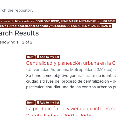
End date:
or: search.filters.advisor.COULOMB BOSC, RENE MARIE ALEXANDRE
×
CYT Area: search.filters.conahcyt.CIENCIAS DE LAS ARTES Y LAS LETRAS
×
arch Results
showing
1 - 2 of 2
Item
Add to my list
Centralidad y planeación urbana en la 
(
Universidad Autónoma Metropolitana (México). 
de Servicios de Información.
,
1998
)
García Borja,
Se tiene como objetivo general, tratar de identifi
ciudad a través del proceso de centralización - d
particular, estudiar uno de los centros urbanos
efectos. La hipótesis general del trabajo plantea 
mercado la que ha influido en la organización terr
Item
Add to my list
Federal en lugar de la acción planificada que cad
La producción de vivienda de interés soc
discurso que hacia la generación de un modelo de
Distrito Federal: 2001 - 2005