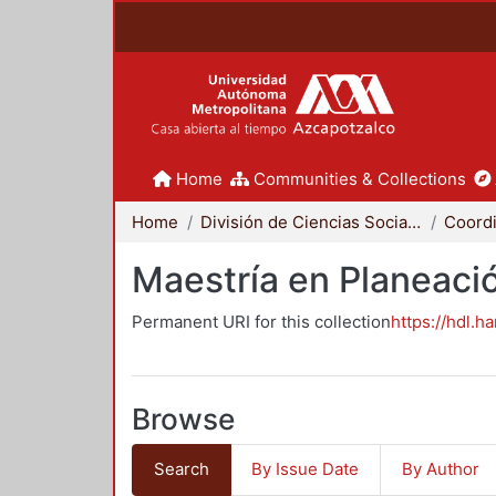
Home
Communities & Collections
Home
División de Ciencias Sociales y Humanidades
Maestría en Planeació
Permanent URI for this collection
https://hdl.h
Browse
Search
By Issue Date
By Author