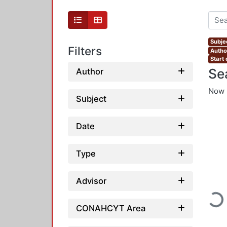
Subjec
Filters
Autho
Start
Se
Author
Now 
Subject
Date
Type
Advisor
Loadi
CONAHCYT Area