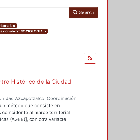
Search
torial.
×
rs.conahcyt.SOCIOLOGÍA
×
tro Histórico de la Ciudad
Unidad Azcapotzalco. Coordinación
LLAN, ALBERTO
 un método que consiste en
 coincidente al marco territorial
cas (AGEB)], con otra variable,
ontrar valores más acorde a la
 los problemas recurrentes en las
 son suficientemente