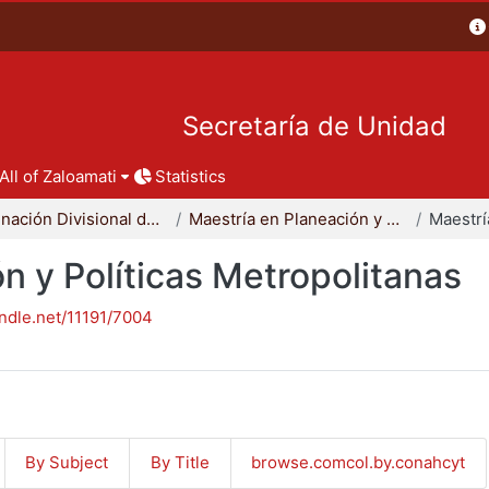
Secretaría de Unidad
All of Zaloamati
Statistics
Coordinación Divisional de Posgrado
Maestría en Planeación y Políticas Metropolitanas
n y Políticas Metropolitanas
andle.net/11191/7004
By Subject
By Title
browse.comcol.by.conahcyt