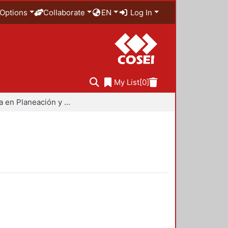
Options
Collaborate
EN
Log In
My List
[0]
Maestría en Planeación y Políticas Metropolitanas