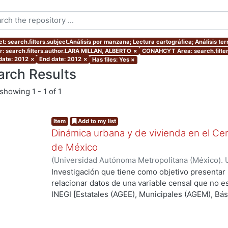
t: search.filters.subject.Análisis por manzana; Lectura cartográfica; Análisis terri
r: search.filters.author.LARA MILLAN, ALBERTO
×
CONAHCYT Area: search.filte
 date: 2012
×
End date: 2012
×
Has files: Yes
×
arch Results
showing
1 - 1 of 1
Item
Add to my list
Dinámica urbana y de vivienda en el Cen
de México
(
Universidad Autónoma Metropolitana (México). 
de Servicios de Información.
,
2012-07
)
LARA MI
Investigación que tiene como objetivo presentar
relacionar datos de una variable censal que no es
ng...
INEGI [Estatales (AGEE), Municipales (AGEM), Bási
que para este caso es el tiempo con el fin de enc
superficie que se está analizando, ya que uno de
ciencias sociales deriva del uso de datos que no