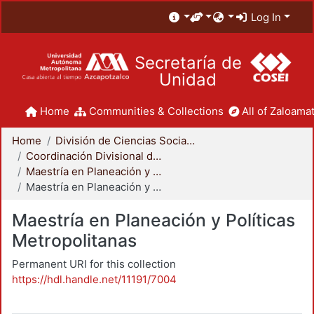
Log In
Secretaría de
Unidad
Home
Communities & Collections
All of Zaloamat
Home
División de Ciencias Sociales y Humanidades
Coordinación Divisional de Posgrado
Maestría en Planeación y Políticas Metropolitanas
Maestría en Planeación y Políticas Metropolitanas
Maestría en Planeación y Políticas
Metropolitanas
Permanent URI for this collection
https://hdl.handle.net/11191/7004