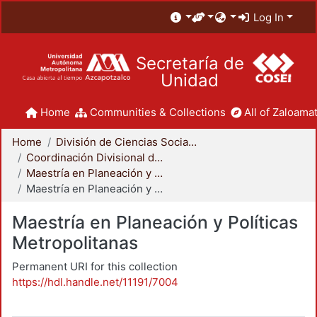
Log In
Secretaría de
Unidad
Home
Communities & Collections
All of Zaloamat
Home
División de Ciencias Sociales y Humanidades
Coordinación Divisional de Posgrado
Maestría en Planeación y Políticas Metropolitanas
Maestría en Planeación y Políticas Metropolitanas
Maestría en Planeación y Políticas
Metropolitanas
Permanent URI for this collection
https://hdl.handle.net/11191/7004