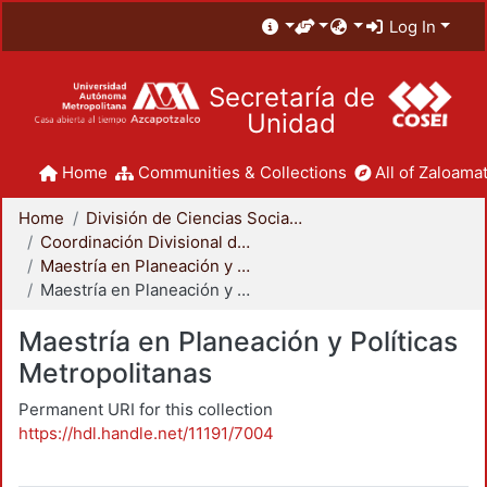
Log In
Secretaría de
Unidad
Home
Communities & Collections
All of Zaloamat
Home
División de Ciencias Sociales y Humanidades
Coordinación Divisional de Posgrado
Maestría en Planeación y Políticas Metropolitanas
Maestría en Planeación y Políticas Metropolitanas
Maestría en Planeación y Políticas
Metropolitanas
Permanent URI for this collection
https://hdl.handle.net/11191/7004