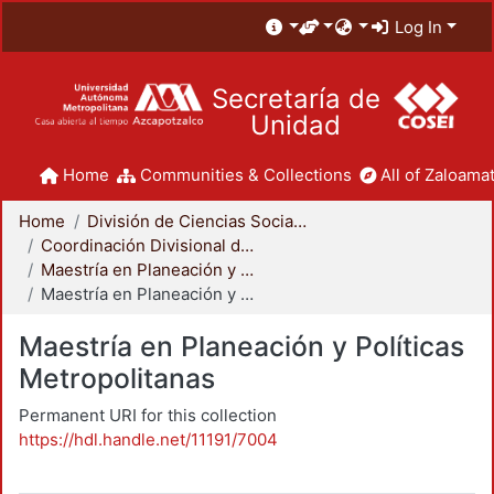
Log In
Secretaría de
Unidad
Home
Communities & Collections
All of Zaloamat
Home
División de Ciencias Sociales y Humanidades
Coordinación Divisional de Posgrado
Maestría en Planeación y Políticas Metropolitanas
Maestría en Planeación y Políticas Metropolitanas
Maestría en Planeación y Políticas
Metropolitanas
Permanent URI for this collection
https://hdl.handle.net/11191/7004