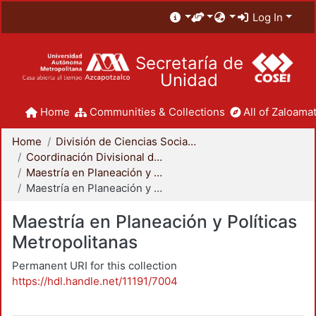
Log In
Secretaría de
Unidad
Home
Communities & Collections
All of Zaloamat
Home
División de Ciencias Sociales y Humanidades
Coordinación Divisional de Posgrado
Maestría en Planeación y Políticas Metropolitanas
Maestría en Planeación y Políticas Metropolitanas
Maestría en Planeación y Políticas
Metropolitanas
Permanent URI for this collection
https://hdl.handle.net/11191/7004