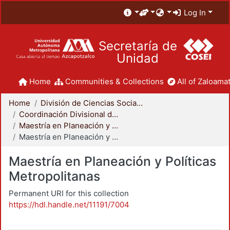
Log In
Secretaría de
Unidad
Home
Communities & Collections
All of Zaloamat
Home
División de Ciencias Sociales y Humanidades
Coordinación Divisional de Posgrado
Maestría en Planeación y Políticas Metropolitanas
Maestría en Planeación y Políticas Metropolitanas
Maestría en Planeación y Políticas
Metropolitanas
Permanent URI for this collection
https://hdl.handle.net/11191/7004