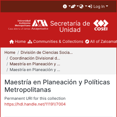
Log In
Secretaría de
Unidad
Home
Communities & Collections
All of Zaloamat
Home
División de Ciencias Sociales y Humanidades
Coordinación Divisional de Posgrado
Maestría en Planeación y Políticas Metropolitanas
Maestría en Planeación y Políticas Metropolitanas
Maestría en Planeación y Políticas
Metropolitanas
Permanent URI for this collection
https://hdl.handle.net/11191/7004