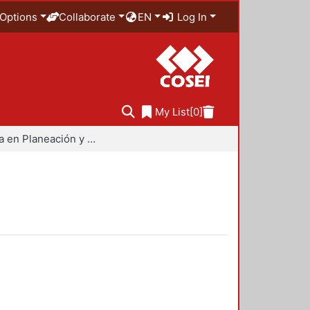
Options
Collaborate
EN
Log In
My List
[0]
Maestría en Planeación y Políticas Metropolitanas