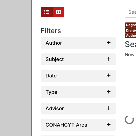
Degre
Filters
Divis
Autho
Se
Author
Now 
Subject
Date
Type
Advisor
Loading...
CONAHCYT Area