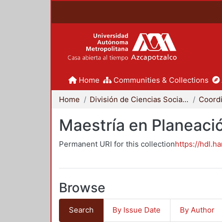
Home
Communities & Collections
Home
División de Ciencias Sociales y Humanidades
Maestría en Planeació
Permanent URI for this collection
https://hdl.h
Browse
Search
By Issue Date
By Author