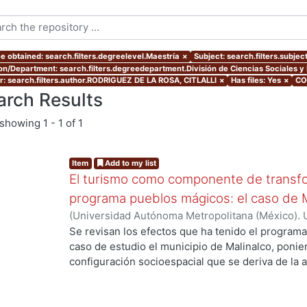
e obtained: search.filters.degreelevel.Maestría
×
Subject: search.filters.subjec
ion/Department: search.filters.degreedepartment.División de Ciencias Sociales 
r: search.filters.author.RODRIGUEZ DE LA ROSA, CITLALLI
×
Has files: Yes
×
CO
arch Results
showing
1 - 1 of 1
Item
Add to my list
El turismo como componente de transfo
programa pueblos mágicos: el caso de 
(
Universidad Autónoma Metropolitana (México). 
de Servicios de Información.
,
2015-12
)
RODRIGUE
Se revisan los efectos que ha tenido el progra
caso de estudio el municipio de Malinalco, ponie
configuración socioespacial que se deriva de la ac
inscripción al programa referido. Es así que el pr
aborda la parte teórica de la producción social d
trata en concreto sobre la actividad turística en