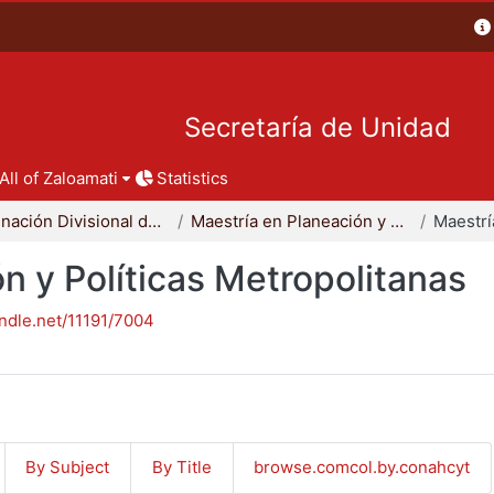
Secretaría de Unidad
All of Zaloamati
Statistics
Coordinación Divisional de Posgrado
Maestría en Planeación y Políticas Metropolitanas
n y Políticas Metropolitanas
andle.net/11191/7004
By Subject
By Title
browse.comcol.by.conahcyt