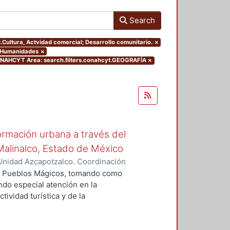
Search
t.Cultura, Actvidad comercial; Desarrollo comunitario.
×
y Humanidades
×
NAHCYT Area: search.filters.conahcyt.GEOGRAFÍA
×
rmación urbana a través del
Malinalco, Estado de México
Unidad Azcapotzalco. Coordinación
Z DE LA ROSA, CITLALLI
ma Pueblos Mágicos, tomando como
ndo especial atención en la
tividad turística y de la
imer capítulo de este trabajo
el espacio. El segundo capítulo
 general y algunos de sus efectos