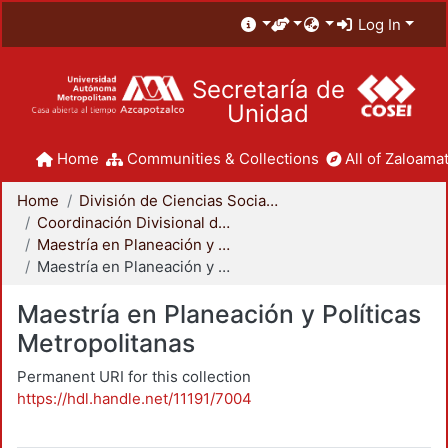
Log In
Secretaría de
Unidad
Home
Communities & Collections
All of Zaloamat
Home
División de Ciencias Sociales y Humanidades
Coordinación Divisional de Posgrado
Maestría en Planeación y Políticas Metropolitanas
Maestría en Planeación y Políticas Metropolitanas
Maestría en Planeación y Políticas
Metropolitanas
Permanent URI for this collection
https://hdl.handle.net/11191/7004