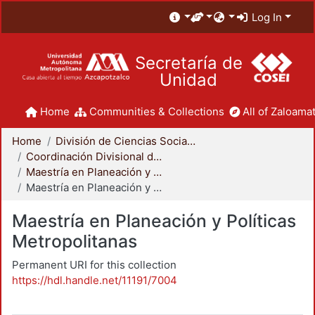
Log In
Secretaría de
Unidad
Home
Communities & Collections
All of Zaloamat
Home
División de Ciencias Sociales y Humanidades
Coordinación Divisional de Posgrado
Maestría en Planeación y Políticas Metropolitanas
Maestría en Planeación y Políticas Metropolitanas
Maestría en Planeación y Políticas
Metropolitanas
Permanent URI for this collection
https://hdl.handle.net/11191/7004