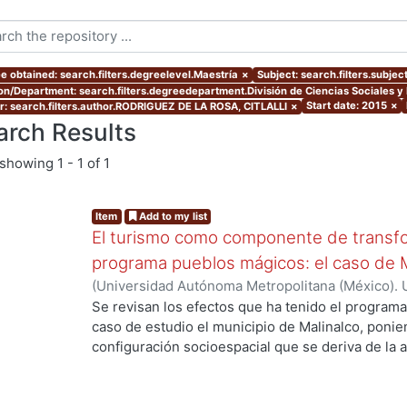
e obtained: search.filters.degreelevel.Maestría
×
Subject: search.filters.subjec
ion/Department: search.filters.degreedepartment.División de Ciencias Sociales 
Start date: 2015
×
r: search.filters.author.RODRIGUEZ DE LA ROSA, CITLALLI
×
arch Results
showing
1 - 1 of 1
Item
Add to my list
El turismo como componente de transfo
programa pueblos mágicos: el caso de 
(
Universidad Autónoma Metropolitana (México). 
de Servicios de Información.
,
2015-12
)
RODRIGUE
Se revisan los efectos que ha tenido el progra
caso de estudio el municipio de Malinalco, ponie
configuración socioespacial que se deriva de la ac
inscripción al programa referido. Es así que el pr
aborda la parte teórica de la producción social d
trata en concreto sobre la actividad turística en