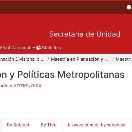
Secretaría de Unidad
All of Zaloamati
Statistics
Coordinación Divisional de Posgrado
Maestría en Planeación y Políticas Metropolitanas
n y Políticas Metropolitanas
andle.net/11191/7004
By Subject
By Title
browse.comcol.by.conahcyt