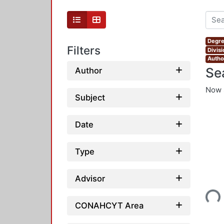
Degre
Filters
Divis
Autho
Se
Author
Now 
Subject
Date
Type
Loading...
Advisor
CONAHCYT Area