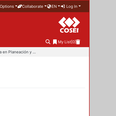
Options
Collaborate
EN
Log In
My List
[0]
Maestría en Planeación y Políticas Metropolitanas