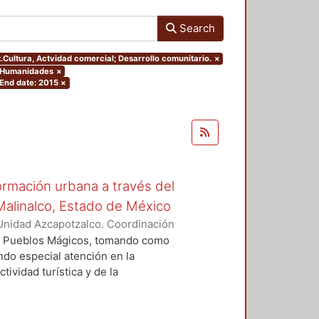
Search
t.Cultura, Actvidad comercial; Desarrollo comunitario.
×
y Humanidades
×
End date: 2015
×
rmación urbana a través del
Malinalco, Estado de México
Unidad Azcapotzalco. Coordinación
Z DE LA ROSA, CITLALLI
ma Pueblos Mágicos, tomando como
ndo especial atención en la
tividad turística y de la
imer capítulo de este trabajo
el espacio. El segundo capítulo
 general y algunos de sus efectos