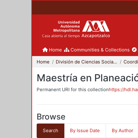
Home
Communities & Collections
Home
División de Ciencias Sociales y Humanidades
Maestría en Planeació
Permanent URI for this collection
https://hdl.h
Browse
Search
By Issue Date
By Author