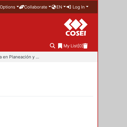
Options
Collaborate
EN
Log In
My List
[0]
Maestría en Planeación y Políticas Metropolitanas