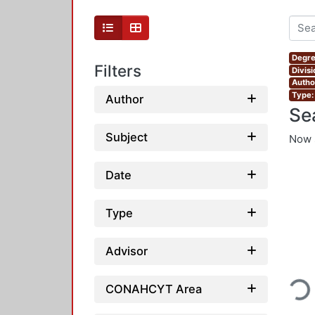
Degre
Filters
Divis
Autho
Type:
Author
Se
Subject
Now 
Date
Type
Advisor
Loadin
CONAHCYT Area