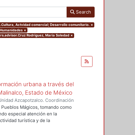
Search
t.Cultura, Actvidad comercial; Desarrollo comunitario.
×
y Humanidades
×
ters.advisor.Cruz Rodríguez, Maria Soledad
×
rmación urbana a través del
Malinalco, Estado de México
Unidad Azcapotzalco. Coordinación
Z DE LA ROSA, CITLALLI
ma Pueblos Mágicos, tomando como
ndo especial atención en la
tividad turística y de la
imer capítulo de este trabajo
el espacio. El segundo capítulo