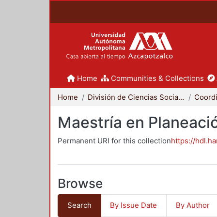
Home
Communities & Collections
Home
División de Ciencias Sociales y Humanidades
Maestría en Planeació
Permanent URI for this collection
https://hdl.h
Browse
Search
By Issue Date
By Author