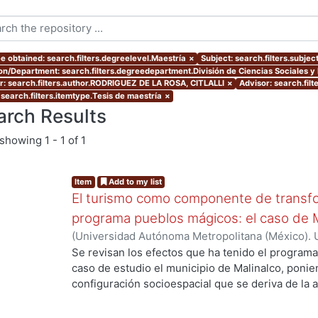
e obtained: search.filters.degreelevel.Maestría
×
Subject: search.filters.subjec
ion/Department: search.filters.degreedepartment.División de Ciencias Sociales 
r: search.filters.author.RODRIGUEZ DE LA ROSA, CITLALLI
×
Advisor: search.fil
 search.filters.itemtype.Tesis de maestría
×
arch Results
showing
1 - 1 of 1
Item
Add to my list
El turismo como componente de transfo
programa pueblos mágicos: el caso de 
(
Universidad Autónoma Metropolitana (México). 
de Servicios de Información.
,
2015-12
)
RODRIGUE
Se revisan los efectos que ha tenido el progra
g...
caso de estudio el municipio de Malinalco, ponie
configuración socioespacial que se deriva de la ac
inscripción al programa referido. Es así que el pr
aborda la parte teórica de la producción social d