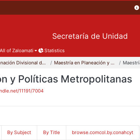
Secretaría de Unidad
All of Zaloamati
Statistics
Coordinación Divisional de Posgrado
Maestría en Planeación y Políticas Metropolitanas
n y Políticas Metropolitanas
andle.net/11191/7004
By Subject
By Title
browse.comcol.by.conahcyt