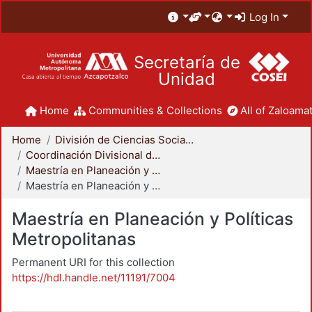
Log In
Secretaría de
Unidad
Home
Communities & Collections
All of Zaloamat
Home
División de Ciencias Sociales y Humanidades
Coordinación Divisional de Posgrado
Maestría en Planeación y Políticas Metropolitanas
Maestría en Planeación y Políticas Metropolitanas
Maestría en Planeación y Políticas
Metropolitanas
Permanent URI for this collection
https://hdl.handle.net/11191/7004