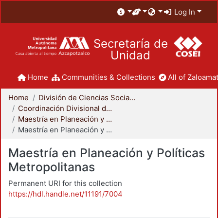
Log In
Secretaría de
Unidad
Home
Communities & Collections
All of Zaloamat
Home
División de Ciencias Sociales y Humanidades
Coordinación Divisional de Posgrado
Maestría en Planeación y Políticas Metropolitanas
Maestría en Planeación y Políticas Metropolitanas
Maestría en Planeación y Políticas
Metropolitanas
Permanent URI for this collection
https://hdl.handle.net/11191/7004