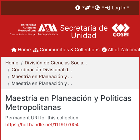
Log In
Secretaría de
Unidad
Home
Communities & Collections
All of Zaloamat
Home
División de Ciencias Sociales y Humanidades
Coordinación Divisional de Posgrado
Maestría en Planeación y Políticas Metropolitanas
Maestría en Planeación y Políticas Metropolitanas
Maestría en Planeación y Políticas
Metropolitanas
Permanent URI for this collection
https://hdl.handle.net/11191/7004