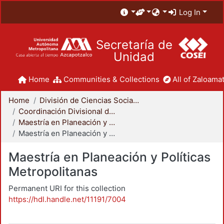
Log In
Secretaría de
Unidad
Home
Communities & Collections
All of Zaloamat
Home
División de Ciencias Sociales y Humanidades
Coordinación Divisional de Posgrado
Maestría en Planeación y Políticas Metropolitanas
Maestría en Planeación y Políticas Metropolitanas
Maestría en Planeación y Políticas
Metropolitanas
Permanent URI for this collection
https://hdl.handle.net/11191/7004