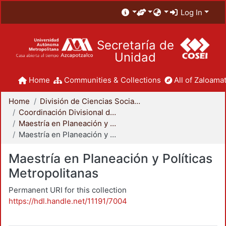
Log In
Secretaría de
Unidad
Home
Communities & Collections
All of Zaloamat
Home
División de Ciencias Sociales y Humanidades
Coordinación Divisional de Posgrado
Maestría en Planeación y Políticas Metropolitanas
Maestría en Planeación y Políticas Metropolitanas
Maestría en Planeación y Políticas
Metropolitanas
Permanent URI for this collection
https://hdl.handle.net/11191/7004