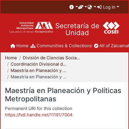
Log In
Secretaría de
Unidad
Home
Communities & Collections
All of Zaloamat
Home
División de Ciencias Sociales y Humanidades
Coordinación Divisional de Posgrado
Maestría en Planeación y Políticas Metropolitanas
Maestría en Planeación y Políticas Metropolitanas
Maestría en Planeación y Políticas
Metropolitanas
Permanent URI for this collection
https://hdl.handle.net/11191/7004