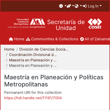
Log In
Secretaría de
Unidad
Home
Communities & Collections
All of Zaloamat
Home
División de Ciencias Sociales y Humanidades
Coordinación Divisional de Posgrado
Maestría en Planeación y Políticas Metropolitanas
Maestría en Planeación y Políticas Metropolitanas
Maestría en Planeación y Políticas
Metropolitanas
Permanent URI for this collection
https://hdl.handle.net/11191/7004