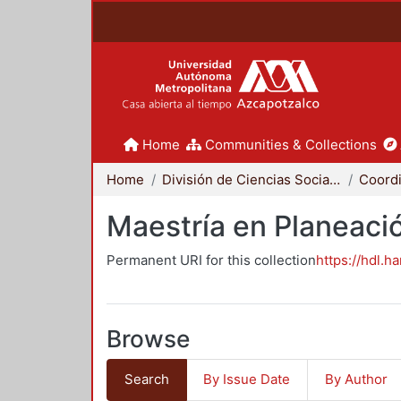
Home
Communities & Collections
Home
División de Ciencias Sociales y Humanidades
Maestría en Planeació
Permanent URI for this collection
https://hdl.h
Browse
Search
By Issue Date
By Author