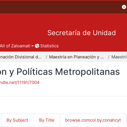
Secretaría de Unidad
All of Zaloamati
Statistics
Coordinación Divisional de Posgrado
Maestría en Planeación y Políticas Metropolitanas
n y Políticas Metropolitanas
andle.net/11191/7004
By Subject
By Title
browse.comcol.by.conahcyt