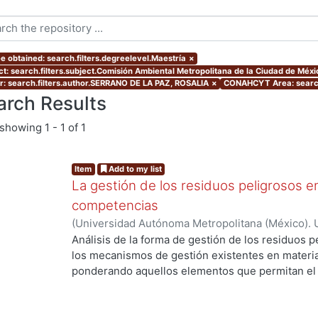
e obtained: search.filters.degreelevel.Maestría
×
ct: search.filters.subject.Comisión Ambiental Metropolitana de la Ciudad de Méxi
r: search.filters.author.SERRANO DE LA PAZ, ROSALIA
×
CONAHCYT Area: search
arch Results
showing
1 - 1 of 1
Item
Add to my list
La gestión de los residuos peligrosos e
competencias
(
Universidad Autónoma Metropolitana (México). 
de Servicios de Información.
,
2004-04-26
)
SERR
Análisis de la forma de gestión de los residuos 
los mecanismos de gestión existentes en materia
ponderando aquellos elementos que permitan el
así como también enunciando aquellos que dificul
reglamentación y la forma de gestión en materia
con los elementos que marca la política ambient