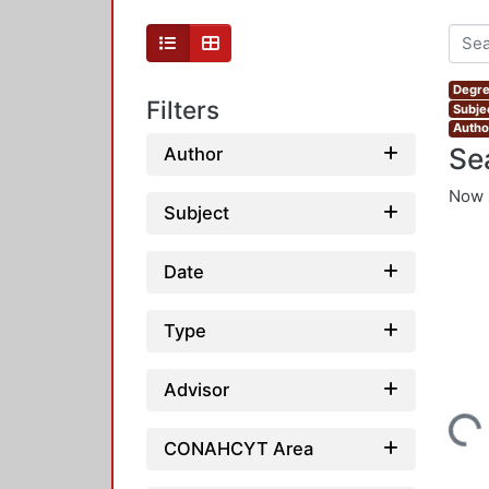
Degre
Filters
Subje
Autho
Se
Author
Now 
Subject
Date
Type
Advisor
Loading...
CONAHCYT Area