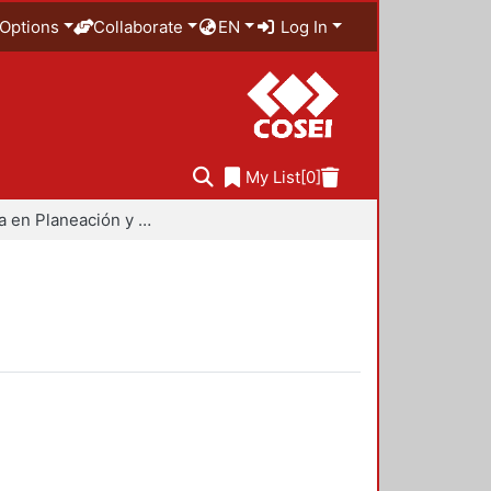
Options
Collaborate
EN
Log In
My List
[0]
Maestría en Planeación y Políticas Metropolitanas