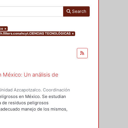
Search
co
×
.filters.conahcyt.CIENCIAS TECNOLÓGICAS
×
n México: Un análisis de
Unidad Azcapotzalco. Coordinación
ANO DE LA PAZ, ROSALIA
peligrosos en México. Se estudian
 de residuos peligrosos
 adecuado manejo de los mismos,
ten el proceso. Se observa si al
 de residuos peligrosos cumple
al del país. Se recomiendan formas