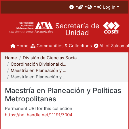
Log In
Secretaría de
Unidad
Home
Communities & Collections
All of Zaloamat
Home
División de Ciencias Sociales y Humanidades
Coordinación Divisional de Posgrado
Maestría en Planeación y Políticas Metropolitanas
Maestría en Planeación y Políticas Metropolitanas
Maestría en Planeación y Políticas
Metropolitanas
Permanent URI for this collection
https://hdl.handle.net/11191/7004