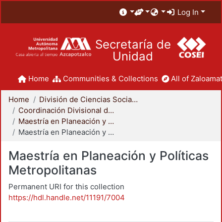
Log In
Secretaría de
Unidad
Home
Communities & Collections
All of Zaloamat
Home
División de Ciencias Sociales y Humanidades
Coordinación Divisional de Posgrado
Maestría en Planeación y Políticas Metropolitanas
Maestría en Planeación y Políticas Metropolitanas
Maestría en Planeación y Políticas
Metropolitanas
Permanent URI for this collection
https://hdl.handle.net/11191/7004