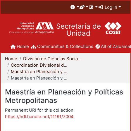
Log In
Secretaría de
Unidad
Home
Communities & Collections
All of Zaloamat
Home
División de Ciencias Sociales y Humanidades
Coordinación Divisional de Posgrado
Maestría en Planeación y Políticas Metropolitanas
Maestría en Planeación y Políticas Metropolitanas
Maestría en Planeación y Políticas
Metropolitanas
Permanent URI for this collection
https://hdl.handle.net/11191/7004