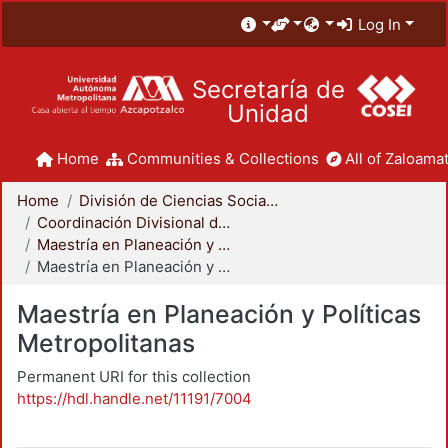
Log In
Secretaría de
Unidad
Home
Communities & Collections
All of Zaloamat
Home
División de Ciencias Sociales y Humanidades
Coordinación Divisional de Posgrado
Maestría en Planeación y Políticas Metropolitanas
Maestría en Planeación y Políticas Metropolitanas
Maestría en Planeación y Políticas
Metropolitanas
Permanent URI for this collection
https://hdl.handle.net/11191/7004