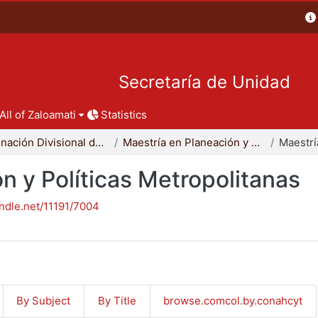
Secretaría de Unidad
All of Zaloamati
Statistics
Coordinación Divisional de Posgrado
Maestría en Planeación y Políticas Metropolitanas
n y Políticas Metropolitanas
andle.net/11191/7004
By Subject
By Title
browse.comcol.by.conahcyt