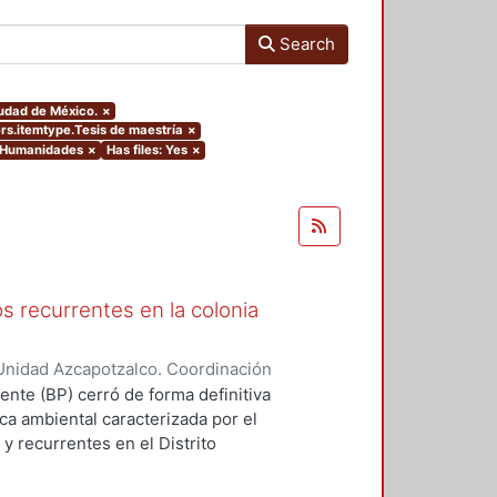
Search
Ciudad de México.
×
ers.itemtype.Tesis de maestría
×
y Humanidades
×
Has files: Yes
×
s recurrentes en la colonia
Unidad Azcapotzalco. Coordinación
HEZ PEREZ, PEDRO HUMBERTO
ente (BP) cerró de forma definitiva
ca ambiental caracterizada por el
y recurrentes en el Distrito
a la existencia de un marco
e hace varios años, pero tras el