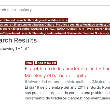
e obtained: search.filters.degreelevel.Maestría
×
t: search.filters.subject.Basura; Cultura; Prácticas sociales; Residuos sólidos; 
r: search.filters.author.SANCHEZ PEREZ, PEDRO HUMBERTO
×
Type: search.filt
ion/Department: search.filters.degreedepartment.División de Ciencias Sociales 
arch Results
showing
1 - 1 of 1
Item
Add to my list
El problema de los tiraderos clandestino
Morelos y el barrio de Tepito
(
Universidad Autónoma Metropolitana (México). 
de Servicios de Información.
,
2014-02-06
)
SANC
El día 19 de diciembre del año 2011 el Bordo Poni
sus puertas, propiciando con ello una problemáti
incremento de tiraderos clandestinos eventuales 
ng...
Federal. En algunas colonias los tiraderos, pese 
normativo, forman parte de la imagen urbana desd