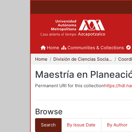
Home
Communities & Collections
Home
División de Ciencias Sociales y Humanidades
Maestría en Planeació
Permanent URI for this collection
https://hdl.h
Browse
Search
By Issue Date
By Author