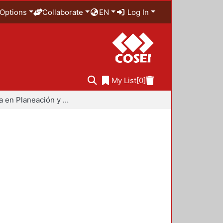
Options
Collaborate
EN
Log In
My List
[0]
Maestría en Planeación y Políticas Metropolitanas