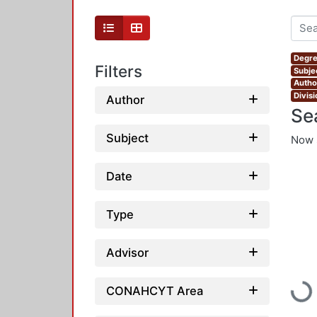
Degre
Filters
Subjec
Autho
Divis
Author
Se
Subject
Now 
Date
Type
Advisor
Loadi
CONAHCYT Area