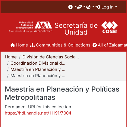
Log In
Secretaría de
Unidad
Home
Communities & Collections
All of Zaloamat
Home
División de Ciencias Sociales y Humanidades
Coordinación Divisional de Posgrado
Maestría en Planeación y Políticas Metropolitanas
Maestría en Planeación y Políticas Metropolitanas
Maestría en Planeación y Políticas
Metropolitanas
Permanent URI for this collection
https://hdl.handle.net/11191/7004