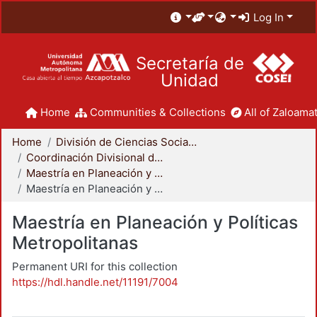
Log In
Secretaría de
Unidad
Home
Communities & Collections
All of Zaloamat
Home
División de Ciencias Sociales y Humanidades
Coordinación Divisional de Posgrado
Maestría en Planeación y Políticas Metropolitanas
Maestría en Planeación y Políticas Metropolitanas
Maestría en Planeación y Políticas
Metropolitanas
Permanent URI for this collection
https://hdl.handle.net/11191/7004