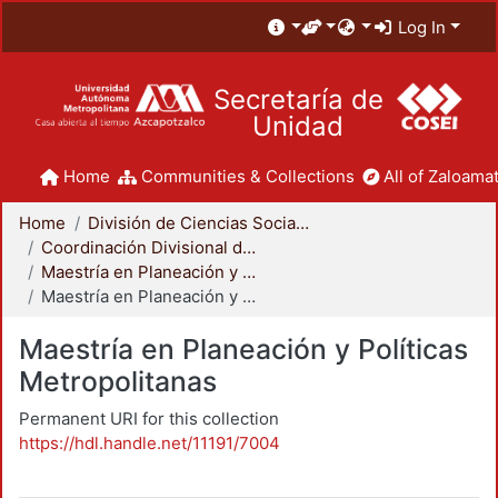
Log In
Secretaría de
Unidad
Home
Communities & Collections
All of Zaloamat
Home
División de Ciencias Sociales y Humanidades
Coordinación Divisional de Posgrado
Maestría en Planeación y Políticas Metropolitanas
Maestría en Planeación y Políticas Metropolitanas
Maestría en Planeación y Políticas
Metropolitanas
Permanent URI for this collection
https://hdl.handle.net/11191/7004