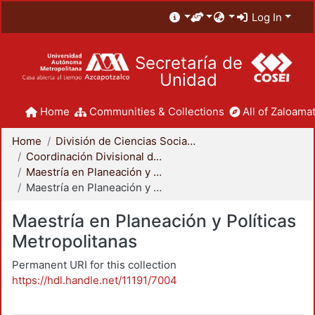
Log In
Secretaría de
Unidad
Home
Communities & Collections
All of Zaloamat
Home
División de Ciencias Sociales y Humanidades
Coordinación Divisional de Posgrado
Maestría en Planeación y Políticas Metropolitanas
Maestría en Planeación y Políticas Metropolitanas
Maestría en Planeación y Políticas
Metropolitanas
Permanent URI for this collection
https://hdl.handle.net/11191/7004