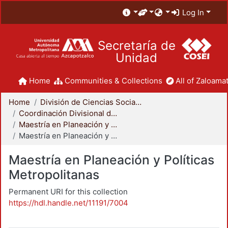
Log In
Secretaría de
Unidad
Home
Communities & Collections
All of Zaloamat
Home
División de Ciencias Sociales y Humanidades
Coordinación Divisional de Posgrado
Maestría en Planeación y Políticas Metropolitanas
Maestría en Planeación y Políticas Metropolitanas
Maestría en Planeación y Políticas
Metropolitanas
Permanent URI for this collection
https://hdl.handle.net/11191/7004