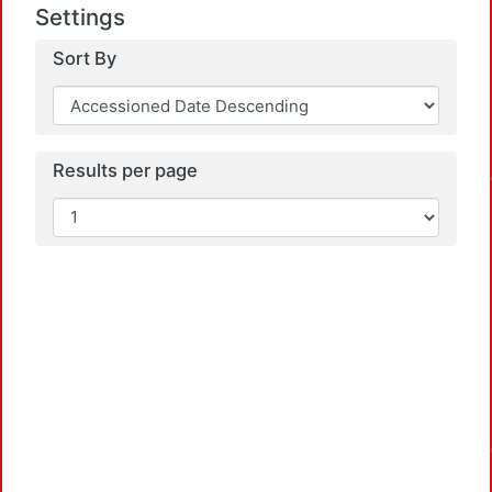
Settings
Sort By
Loa
Results per page
Loa