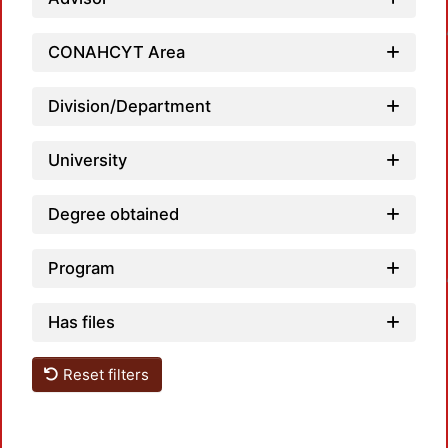
Loa
CONAHCYT Area
Division/Department
University
Degree obtained
Loa
Program
Has files
Reset filters