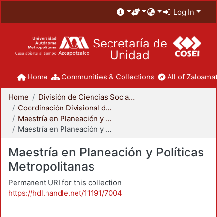
Log In
Secretaría de
Unidad
Home
Communities & Collections
All of Zaloamat
Home
División de Ciencias Sociales y Humanidades
Coordinación Divisional de Posgrado
Maestría en Planeación y Políticas Metropolitanas
Maestría en Planeación y Políticas Metropolitanas
Maestría en Planeación y Políticas
Metropolitanas
Permanent URI for this collection
https://hdl.handle.net/11191/7004