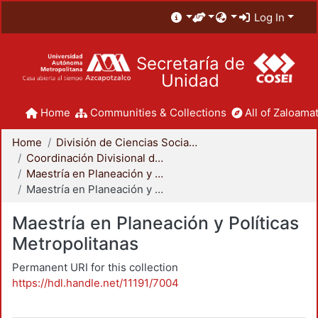
Log In
Secretaría de
Unidad
Home
Communities & Collections
All of Zaloamat
Home
División de Ciencias Sociales y Humanidades
Coordinación Divisional de Posgrado
Maestría en Planeación y Políticas Metropolitanas
Maestría en Planeación y Políticas Metropolitanas
Maestría en Planeación y Políticas
Metropolitanas
Permanent URI for this collection
https://hdl.handle.net/11191/7004