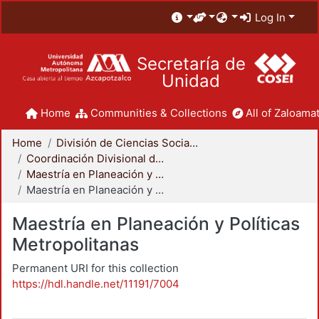
Log In
Secretaría de
Unidad
Home
Communities & Collections
All of Zaloamat
Home
División de Ciencias Sociales y Humanidades
Coordinación Divisional de Posgrado
Maestría en Planeación y Políticas Metropolitanas
Maestría en Planeación y Políticas Metropolitanas
Maestría en Planeación y Políticas
Metropolitanas
Permanent URI for this collection
https://hdl.handle.net/11191/7004