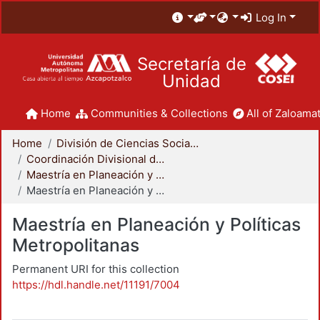
Log In
Secretaría de
Unidad
Home
Communities & Collections
All of Zaloamat
Home
División de Ciencias Sociales y Humanidades
Coordinación Divisional de Posgrado
Maestría en Planeación y Políticas Metropolitanas
Maestría en Planeación y Políticas Metropolitanas
Maestría en Planeación y Políticas
Metropolitanas
Permanent URI for this collection
https://hdl.handle.net/11191/7004